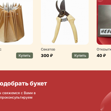
с
Секатор
Открытк
300 ₽
40 ₽
Купить
Купить
одобрать букет
ы свяжемся с Вами в
 проконсультируем