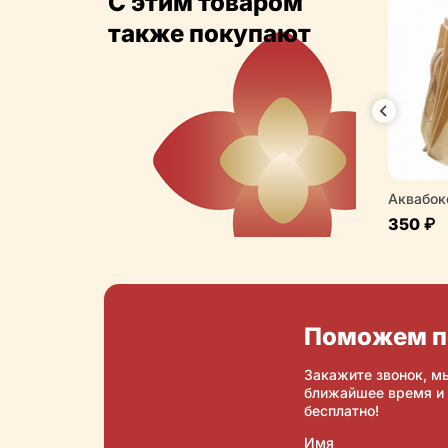
С этим товаром
также покупают
ьная подкормка
Переноска для букетов
Аквабок
ов
200 ₽
350 ₽
Купить
Купить
Поможем п
Закажите звонок, м
ближайшее время и
бесплатно!
Имя