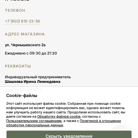
ТЕЛЕФОН
+7 (902) 815-23-58
АДРЕС МАГАЗИНА
ул. Чернышевского 2а
Ежедневно с 09:30 до 21:30
РЕКВИЗИТЫ
Индивидуальный предприниматель
Шашкова Ирина Леонидовна
ИНН: 551002856718
Cookie-файлы
Этот сайт использует файлы cookie. Собранная при помощи cookie
информация не может идентифицировать вас, однако может помочь
нам улучшить работу нашего сайта. Продолжая использовать сайт, вы
© 2026, Зайкин дом — Доставка цветов в Тюмени
даете согласие на
Обработку файлов cookie
, согласны с
Пользовательским соглашением
, а также с
Политикой в отношении
Пользовательское соглашение
обработки персональных данных
.
Нужна помощь?
Политика обработки персональных данных
Напишите в Telegram, MAX или
Скрыть уведомление
Политика работы с файлами cookies