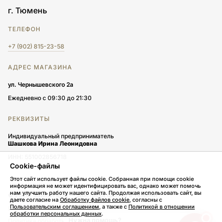
г. Тюмень
ТЕЛЕФОН
+7 (902) 815-23-58
АДРЕС МАГАЗИНА
ул. Чернышевского 2а
Ежедневно с 09:30 до 21:30
РЕКВИЗИТЫ
Индивидуальный предприниматель
Шашкова Ирина Леонидовна
ИНН: 551002856718
Cookie-файлы
Этот сайт использует файлы cookie. Собранная при помощи cookie
информация не может идентифицировать вас, однако может помочь
нам улучшить работу нашего сайта. Продолжая использовать сайт, вы
© 2026, Зайкин дом — Доставка цветов в Тюмени
даете согласие на
Обработку файлов cookie
, согласны с
Пользовательским соглашением
, а также с
Политикой в отношении
Пользовательское соглашение
обработки персональных данных
.
Нужна помощь?
Политика обработки персональных данных