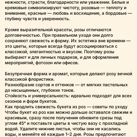
нежности, страсти, благодарности или уважении. Белые и
кремовые символизируют чистоту, розовые — теплоту и
внимание, красные — любовь и восхищение, а бордовые —
глубину чувств и уверенность.
Кроме выразительной красоты, розы отличаются
долговечностью. При правильном уходе они долго
сохраняют свежесть и форму. Их эстетика вне времени —
это цветы, которые всегда будут ассоциироваться с
классикой, элегантностью и вкусом. Поэтому розы
выбирают и для личных подарков, и для оформления
мероприятий, фотозон или офисов.
Безупречная форма и аромат, которые делают розу вечной
классикой флористики.
Разнообразие сортов и оттенков — от мягких пастельных
до насыщенных, глубоких тонов.
Стойкость и универсальность: идеально подходят для всех
сезонов и форм букетов.
Как продлить свежесть букета из роз — советы по уходу
Чтобы букет из роз как можно дольше оставался свежим и
красивым, сразу после получения обновите срезы под
углом 45° и поставьте цветы в чистую вазу с прохладной
водой. Удалите нижние листья, чтобы они не касались
воды, и меняйте её каждые 1–2 дня. Розы предпочитают