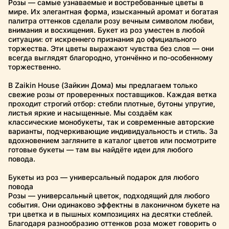
Розы — самые узнаваемые и востребованные цветы в
мире. Их элегантная форма, изысканный аромат и богатая
палитра оттенков сделали розу вечным символом любви,
внимания и восхищения. Букет из роз уместен в любой
ситуации: от искреннего признания до официального
торжества. Эти цветы выражают чувства без слов — они
всегда выглядят благородно, утончённо и по-особенному
торжественно.
В Zaikin House (Зайкин Дома) мы предлагаем только
свежие розы от проверенных поставщиков. Каждая ветка
проходит строгий отбор: стебли плотные, бутоны упругие,
листья яркие и насыщенные. Мы создаём как
классические монобукеты, так и современные авторские
варианты, подчеркивающие индивидуальность и стиль. За
вдохновением загляните в каталог цветов или посмотрите
готовые букеты — там вы найдёте идеи для любого
повода.
Букеты из роз — универсальный подарок для любого
повода
Розы — универсальный цветок, подходящий для любого
события. Они одинаково эффектны в лаконичном букете на
три цветка и в пышных композициях на десятки стеблей.
Благодаря разнообразию оттенков роза может говорить о